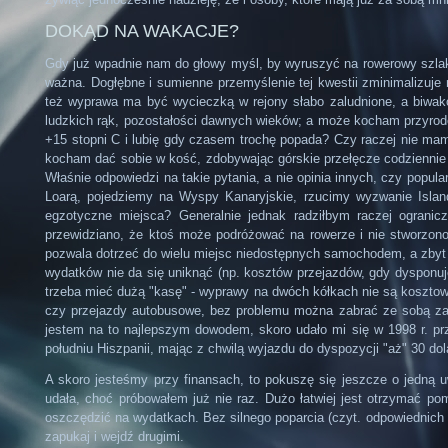
DOKĄD NA WAKACJE?
Gdy już wpadnie nam do głowy myśl, by wyruszyć na rowerowy szlak
ważna. Dogłębne i sumienne przemyślenie tej kwestii zminimalizuje
też wyprawa ma być wycieczką w rejony słabo zaludnione, a biwakow
ludzkich rąk, pozostałości dawnych wieków; a może kocham przyrodę i
+15 stopni C i lubię gdy czasem trochę popada? Czy raczej nie mam o
kocham dać sobie w kość, zdobywając górskie przełęcze codziennie p
Właśnie odpowiedzi na takie pytania, a nie opinia innych, czy pop
Loarą, pojedziemy na Wyspy Kanaryjskie, rzucimy wyzwanie Islan
egzotyczne miejsca? Generalnie jednak radziłbym raczej ograni
przewidziano, że ktoś może podróżować na rowerze i nie stworzono
pozwala dotrzeć do wielu miejsc niedostępnych samochodem, a zbyt 
wydatków nie da się uniknąć (np. kosztów przejazdów, gdy dysponuj
trzeba mieć dużą "kasę" - wyprawy na dwóch kółkach nie są kosztown
czy przejazdy autobusowe, bez problemu można zabrać ze sobą zapa
jestem na to najlepszym dowodem, skoro udało mi się w 1998 r. p
południu Hiszpanii, mając z chwilą wyjazdu do dyspozycji "aż" 30 do
A skoro jesteśmy przy finansach, to pokuszę się jeszcze o jedną 
udała, choć próbowałem już nie raz. Dużo łatwiej jest otrzymać pom
oszczędzić na wydatkach. Bez silnego poparcia (czyt. odpowiednich 
zapukaj i wejdź drugimi.