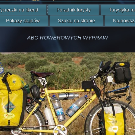
ycieczki na łikend
Poradnik turysty
Turystyka r
Pokazy slajdów
Szukaj na stronie
Najnowsz
ABC ROWEROWYCH WYPRAW