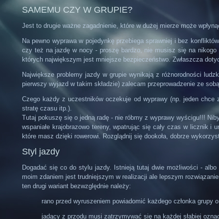
SAMEMU CZY W GRUPIE?
Jest to drugie ważne zagadnienie, które w dużej mierze może wpłyną
Na pewno wyprawa w pojedynkę przebiega sprawniej i bez konfliktów.
czy też na jazdę w nocy - proszę bardzo, nie musisz się na nikog
których największym jest mniejsze bezpieczeństwo. Zwłaszcza dotycz
Największe problemy jazdy w grupie wynikają z różnorodności ludzk
pierwszy wyjazd w takim składzie) zalecam przeprowadzenie ze sobą 
Czego każdy z uczestników oczekuje od wyprawy (np. jeden chce zr
stratę czasu itp.).
Tutaj pokuszę się o jedną radę - nie róbmy z wyprawy wyścigu!!! Ni
wspaniałe krajobrazowo tereny, wpatrując się cały czas w licznik i 
które masz dzięki rowerowi. Rozglądnij się dookoła, dobrze wykorzyst
Styl jazdy
Dogadać się co do stylu jazdy. Istnieją tutaj dwie możliwości - al
moim zdaniem jest trudniejszym w realizacji ale lepszym rozwiązanie
ten drugi wariant bezwzględnie należy:
rano przed wyruszeniem powiadomić każdego członka grupy o t
jadący z przodu musi zatrzymywać się na każdej słabiej oznac