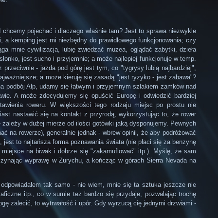
 chcemy pojechać i dlaczego właśnie tam? Jest to sprawa niezwykle
i, a kemping jest mi niezbędny do prawidłowego funkcjonowania; czy
ga mnie cywilizacja, lubię zwiedzać muzea, oglądać zabytki, dzieła
łonko, jest sucho i przyjemnie; a może najlepiej funkcjonuję w temp.
rzeciwnie - jazda pod górę jest tym, co "tygrysy lubią najbardziej",
jważniejsze; a może kieruję się zasadą "jest ryzyko - jest zabawa"?
ę na podbój Alp, udamy się łatwym i przyjemnym szlakiem zamków nad
wię. A może zdecydujemy się opuścić Europę i odwiedzić bardziej
awienia roweru. W większości tego rodzaju miejsc po prostu nie
st nastawić się na kontakt z przyrodą, wykorzystując to, że rower
 zależy w dużej mierze od ilości gotówki jaką dysponujemy. Pewnych
ć na rowerze), generalnie jednak - wbrew opinii, że aby podróżować
jest to najtańsza forma poznawania świata (nie płaci się za benzynę
miejsce na biwak i dobrze się "zakamuflować" itp.). Myślę, że sam
oczynając wyprawę w Zurychu, a kończąc w górach Sierra Nevada na
 odpowiadałem tak samo - nie wiem, mnie się ta sztuka jeszcze nie
aficzne itp., co w sumie też bardzo się przydaje, pozwalając trochę
ę zalecić, to wytrwałość i upór. Gdy wyrzucą cię jednymi drzwiami -