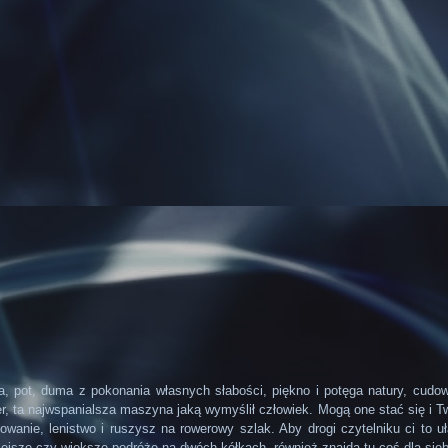
a, pot, duma z pokonania własnych słabości, piękno i potęga natury, cudo
wer, ta najwspanialsza maszyna jaką wymyślił człowiek. Mogą one stać się i 
anie, lenistwo i ruszysz na rowerowy szlak. Aby drogi czytelniku ci to uł
iejsze czy większe podróże na dwóch kółkach, również znajdą tu coś dla sieb