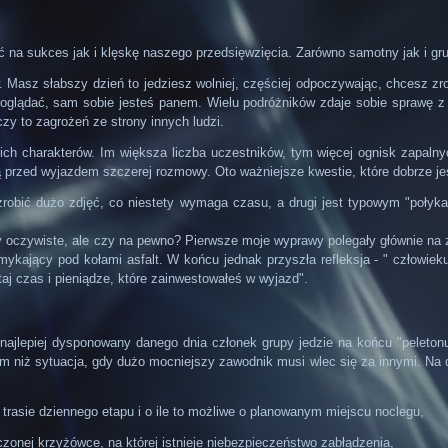
ć na sukces jak i klęskę naszego przedsięwzięcia. Zarówno samotny jak i gr
 Masz słabszy dzień to jedziesz wolniej, częściej odpoczywając, chcesz zr
o oglądać, sam sobie jesteś panem. Wielu podróżników zdaje sobie sprawę 
y to zagrożeń ze strony innych ludzi.
ich charakterów. Im większa liczba uczestników, tym więcej ognisk zapalnyc
przed wyjazdem szczerej rozmowy. Oto ważniejsze kwestie, które dobrze jest
obić dużo zdjęć, co niestety wymaga czasu, a drugi jest typowym "połyka
by oczywiste, ale czy na pewno? Pierwsze moje wyprawy polegały głównie na
umykający pod kołami asfalt. W końcu jednak przyszła refleksja - " człowiek
aj czas i pieniądze, które zainwestowałeś w wyjazd".
bo najlepiej dysponowany danego dnia członek grupy jedzie na końcu "peleton
m niż sytuacja, gdy dużo mocniejszy zawodnik musi wlec się za innymi. Na d
rasie dziennego etapu i o ile to możliwe o planowanym miejscu noclegu,
zonej krzyżówce, na której istnieje niebezpieczeństwo zabłądzenia,