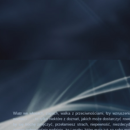
Wiatr we włosach, zapach, walka z przeciwnościami, łzy wzruszeni
wartości ... - to tylko niektóre z doznań, jakich może dostarczyć ro
by się trochę zmęczyć, przełamiesz strach, niepewność, niezdecydow
żywiąc jednocześnie nadzieję, że i osoby, które mają już za sobą mn