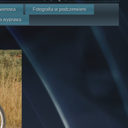
owerowa
Fotografia w podczerwieni
a wyprawa