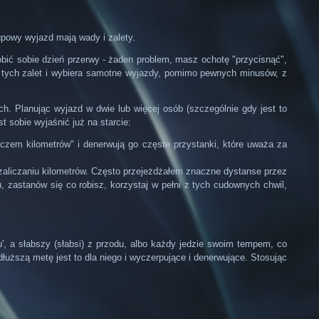
upowy wyjazd mają wady i zalety.
obić sobie dzień przerwy - żaden problem, masz ochotę "przycisnąć",
z tych zalet i wybiera samotne wyjazdy, pomimo pewnych minusów, z
h. Planując wyjazd w dwie lub więcej osób (szczególnie gdy jest to
 sobie wyjaśnić już na starcie:
czem kilometrów" i denerwują go częste przystanki, które uważa za
 zaliczaniu kilometrów. Często przejeżdżałem znaczne dystanse przez
u, zastanów się co robisz, korzystaj w pełni z tych cudownych chwil,
u', a słabszy (słabsi) z przodu, albo każdy jedzie swoim tempem, co
łuższą metę jest to dla niego i wyczerpujące i denerwujące. Stosując