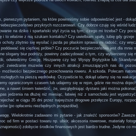
, pierwszym pytaniem, na które powinniśmy sobie odpowiedzieć jest - dokąd
 niebezpieczeństwo przykrych rozczarowań. Czy dobrze czuję się wśród ludz
anie na dziko i spartański styl życia są tym, czego mi trzeba? Czy pocią
 to właśnie z nią szukam kontaktu? Czy uwielbiam upały, lubię gdy grzeje s
choty zbytnio się wysilać i jazda po płaskim sprawia mi radość; czy wręcz p
oddawać się ciężkiej próbie? Czy poczucie bezpieczeństwa jest dla mnie na
ularne slogany biur podróży, powinny zadecydować o tym, czy wybierzemy si
dii, odwiedzimy Grecję, Hiszpanię czy też Wyspy Brytyjskie lub Skandyna
czyć zwiedzanie muzeów czy innych atrakcji zmuszających nas do pozost
 możliwości bezpiecznego przechowania roweru. A szkoda. Polecam natomia
rozległych na pieszą wędrówkę. Oczywiście to, dokąd udamy się na wakacje
emy ograniczonym czasem lub udajemy się w rejon, gdzie nie można dojecha
e, a nawet śmiem twierdzić, że, uwzględniając dystans jaki można pokonać, 
s jedzenia na dłużej niż miesiąc, łatwiej niż z samochodu jest wypatrzyć 
rzejechać w ciągu 35 dni przez najwyższe drogowe przełęcze Europy, rozp
larów (po opłaceniu niezbędnych przejazdów).
uwagę. Wielokrotnie zadawano mi pytanie - jak znaleźć sponsorów? Zawsze
oc od firm w postaci towaru np. ubiór, akcesoria rowerowe, materiały fotogr
znajomości) zdobycie środków finansowych jest bardzo trudne. Jedyne co mog