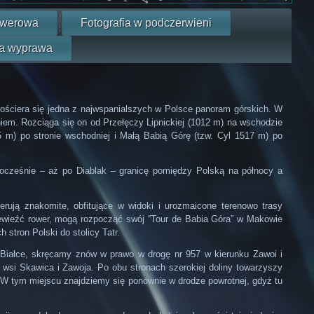
owerowa
Fotografia w podczerwieni
a wyprawa
ościera się jedna z najwspanialszych w Polsce panoram górskich. W
em. Rozciąga się on od Przełęczy Lipnickiej (1012 m) na wschodzie
 m) po stronie wschodniej i Małą Babią Górę (tzw. Cyl 1517 m) po
nocześnie – aż po Diablak – granicę pomiędzy Polską na północy a
rują znakomite, obfitujące w widoki i urozmaicone terenowo trasy
ewieźć rower, mogą rozpocząć swój “Tour de Babia Góra” w Makowie
stron Polski do stolicy Tatr.
Białce, skręcamy znów w prawo w drogę nr 957 w kierunku Zawoi i
wsi Skawica i Zawoja. Po obu stronach szerokiej doliny towarzyszy
 W tym miejscu znajdziemy się ponownie w drodze powrotnej, gdyż tu