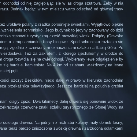
 odchodzi od niej zagłębiając się w las droga szutrowa. Żeby w nią
 razu. Jednak będąc w tym miejscu warto odjechać od głównej trasy
zez urokliwe polany z rzadka porośnięte świerkami. Wyjątkowo piękne
na wzniesieniu schronisko. Jego budynek to jedyny zachowany do dziś
oniska stanowi turystyczną część orawskiej wioski Półgóry (Oravska
iem a zimą narciarskie trasy biegowe. Spod schroniska roztacza się
 drogą, zgodnie z czerwonymi oznaczeniami szlaku na Babią Górę. Po
viezdoslava. Tuż za zakrętem, z którego zjechaliśmy w drodze do
m droga rozwidla się na dwie odnogi. Wybieramy lewe odgałęzienie by
je się bardziej kamienista. Na 4 km od szlabanu wjeżdżamy na leśną
kiej pętli.
elkości szczyt Beskidów, nieco dalej w prawo w kierunku zachodnim
ą przekaźnika telewizyjnego. Jeszcze bardziej na południe grzbiet
am ciągły zjazd. Dwa kilometry dalej otwiera się ponownie widok ze
ekraczają czerwone znaki szlaku turystycznego ze Słonej Wody na
le ścietego drewna. Na jednym z nich stoi kolejny mały domek leśny,
owana teraz bardzo zniszczona zwózką drewna i zarzucona odłamkami