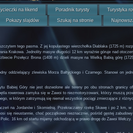
ycieczki na łikend
Poradnik turysty
Turystyka r
Pokazy slajdów
Szukaj na stronie
Najnowsz
czytem tego pasma. Z jej kopulastego wierzchołka Diablaka (1725 m) rozp
nia Krakowa. Jednolity masyw długości 12 km wyraźnie góruje nad otoczeni
zbiecie Przełęcz Brona (1408 m) dzieli masyw na Wielką Babią górę (1725
dny oddzielający zlewiska Morza Bałtyckiego i Czarnego. Stanowi on jed
 Babiej Góry nie jest dozwolone ale tereny po obu stronach granicy ofe
pętla rowerowa zamyka się w Zawoi to niezmotoryzowani, którzy muszą prz
go, w którym zatrzymują się niemal wszystkie pociągi zmierzające z różnych 
aczeń na Jordanów i Skomielną. Przekraczamy rzekę Skawę i po 2 km, w 
si się nieustannie, choć początkowo nieznacznie, pośród gęstej zabudowy 
ej Polic. 16 km od startu mijamy odchodzącą w prawo drogę do Zawoi Wełczy.