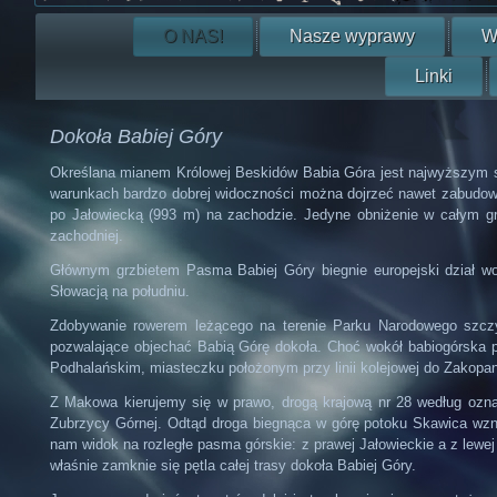
O NAS!
Nasze wyprawy
W
Linki
Dokoła Babiej Góry
Określana mianem Królowej Beskidów Babia Góra jest najwyższym sz
warunkach bardzo dobrej widoczności można dojrzeć nawet zabudowa
po Jałowiecką (993 m) na zachodzie. Jedyne obniżenie w całym gr
zachodniej.
Głównym grzbietem Pasma Babiej Góry biegnie europejski dział wo
Słowacją na południu.
Zdobywanie rowerem leżącego na terenie Parku Narodowego szczytu
pozwalające objechać Babią Górę dokoła. Choć wokół babiogórska 
Podhalańskim, miasteczku położonym przy linii kolejowej do Zakopane
Z Makowa kierujemy się w prawo, drogą krajową nr 28 według ozn
Zubrzycy Górnej. Odtąd droga biegnąca w górę potoku Skawica wzno
nam widok na rozległe pasma górskie: z prawej Jałowieckie a z lew
właśnie zamknie się pętla całej trasy dokoła Babiej Góry.