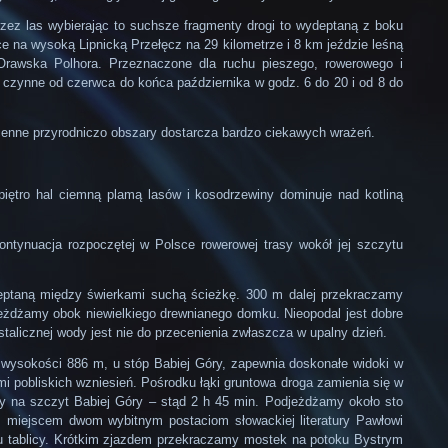
zez las wybierając to suchsze fragmenty drogi to wydeptaną z boku
e na wysoką Lipnicką Przełęcz na 29 kilometrze i 8 km jeździe leśną
Orawska Polhora. Przeznaczone dla ruchu pieszego, rowerowego i
 , czynne od czerwca do końca października w godz. 6 do 20 i od 8 do
 cenne przyrodniczo obszary dostarcza bardzo ciekawych wrażeń.
ętro hal ciemną plamą lasów i kosodrzewiny dominuje nad kotliną
ntynuacja rozpoczętej w Polsce rowerowej trasy wokół jej szczytu
wydeptaną między świerkami suchą ścieżkę. 300 m dalej przekraczamy
ejeżdżamy obok niewielkiego drewnianego domku. Nieopodal jest dobre
alicznej wody jest nie do przecenienia zwłaszcza w upalny dzień.
a wysokości 886 m, u stóp Babiej Góry, zapewnia doskonałe widoki w
i pobliskich wzniesień. Pośrodku łąki gruntowa droga zamienia się w
y na szczyt Babiej Góry – stąd 2 h 45 min. Podjeżdżamy około sto
 miejscem dwom wybitnym postaciom słowackiej literatury Pawłowi
nku tablicy. Krótkim zjazdem przekraczamy mostek na potoku Bystrym