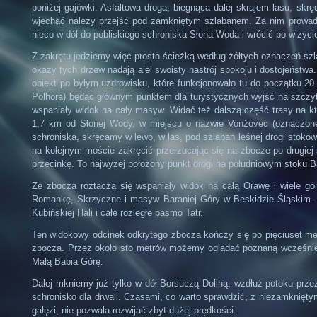
poniżej gajówki. Asfaltowa droga, biegnąca dalej skrajem lasu, sk
wjechać należy przejść pod zamkniętym szlabanem. Za nim prowadzi
nieco w dół do pobliskiego schroniska Słona Woda i wrócić po wizyci
Z zakrętu jedziemy więc prosto ścieżką według żółtych oznaczeń szl
okazy tych drzew nadają alei swoisty nastrój spokoju i dostojeństw
obiekt po byłym uzdrowisku, które funkcjonowało tu do początku 20
Polhora) będąc głównym punktem dla turystycznych wyjść na szczyt 
wspaniały widok na cały masyw. Widać też dalszą część trasy na kt
1,7 km od Słonej Wody, w miejscu o nazwie Vonžovec (oznaczone 
schroniska, skręcamy w lewo, w las, pod szlaban leśnej drogi stoko
na kolejnym moście zakręcić przerzucając się na zbocze po drugiej
przecinkę. To najwyżej położony punkt drogi na południowym stoku Bab
Ze zbocza roztacza się wspaniały widok na całą Orawę i wiele gór
Romankę, Skrzyczne i masyw Baraniej Góry w Beskidzie Śląskim. Na
Kubińskiej Hali i całe rozległe pasmo Tatr.
Ten widokowy odcinek odkrytego zbocza kończy się po pięciuset met
zbocza. Przez około sto metrów możemy oglądać poznaną wcześnie
Małą Babia Górę.
Dalej mkniemy już tylko w dół Borsuczą Doliną, wzdłuż potoku przez
schronisko dla drwali. Czasami, co warto sprawdzić, z niezamknię
gałęzi, nie pozwala rozwijać zbyt dużej prędkości.