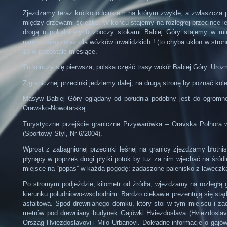
Zjeżdżamy teraz krótko odcinkiem na którym zwykle, a zwłaszcza p
między drzewami ścieżkę. W końcu stajemy na rozległej przecince le
drogą u południowych zboczy stokami Babiej Góry stajemy w mie
narciarskiego oraz dla wózków inwalidzkich ! (to chyba ukłon w stro
18 w pozostałe miesiące.
Tu kończy się pierwsza, polska część trasy wokół Babiej Góry. Uroz
Z granicznej przecinki jedziemy dalej, na drugą stronę by poznać kole
Masyw Babiej Góry oglądany od południa podobny jest do ogromne
Orawsko-Nowotarską.
Turystyczne przejście graniczne Przywarówka – Oravska Polhora w
(Sportowy Styl, Nr 6/2004).
Wprost z zabagnionej przecinki leśnej na granicy zjeżdżamy błotni
płynący w poprzek drogi płytki potok by tuż za nim wjechać na śród
miejsce na “popas” w każdą pogodę: zadaszone palenisko z ławeczkam
Po stromym podjeździe, kilometr od źródła, wjeżdżamy na rozległą 
kierunku południowo-wschodnim. Bardzo ciekawie prezentują się stąd
asfaltową. Spod drewnianego domku, który stoi w tym miejscu i z
metrów pod drewniany budynek Gajówki Hviezdoslava (Hviezdoslav
Orszag Hviezdoslavovi i Milo Urbanovi. Dokładne informacje o gajó