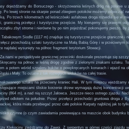
rasy dojeżdżamy do Borsuczego - skrzyżowania leśnych dróg na polanie u zb
. Po lewej stronie na skarpie ponad zbiegiem potoków możemy odpocząć na 
ką. Po trzech kilometrach od leśniczówki asfaltowa droga rozwidla się w m
, graniczną przełęcz i turystyczne przejście. My kierujemy się prawym odg
oczątku zbyt strome i nierówne by po nim pojeżdżać pokonujemy pieszo, by 
, Tabakowym Siodle (1117 m) znajduje się turystyczne przejście graniczne 
ełęcz przechodzą szlaki turystyczne na Małą Babią Górę i w przeciwnym ki
 najdalej wysunięty na północ fragment terytorium Słowacji.
a nami w perspektywie granicznej przecinki doskonale prezentuje się szczy
kręcamy na północ w leśną drogę zgodnie z zielonymi znakami szlaku. To b
sem a potem wśród szpaleru buków o powykręcanych konarach i wjazd na ob
ąski i Mały. To ostatni z tak rozległych widoków na całej trasie.
znakowanego szlaku na przeciwny kraniec Hali. W tym miejscu wjeżdżamy d
stępujące miejscami śliskie korzenie drzew wymagają dużej koncentracji u
ociny (864 m), a nad nią szczyt Jałowca. Jeszcze nieco ostrego zjazdu. Nach
u przed odlotem na południe. Przez przełęcz przechodzi gruntowa droga z 
iej, która miała przebiegać przez całe polskie Karpaty najbliżej jak to tylk
isko czynne (o czym zawiadamia powiewająca na maszcie obok budynku biało
ęczy Klekociny zjeżdżamy do Zawoi. Z serpentyn w górnej części zjazdu wi