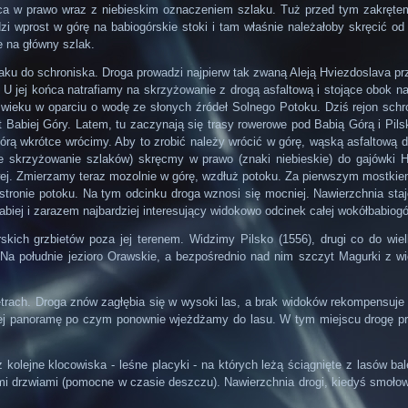
ręca w prawo wraz z niebieskim oznaczeniem szlaku. Tuż przed tym zakrętem
 wprost w górę na babiogórskie stoki i tam właśnie należałoby skręcić od
e na główny szlak.
aku do schroniska. Droga prowadzi najpierw tak zwaną Aleją Hviezdoslava pr
a. U jej końca natrafiamy na skrzyżowanie z drogą asfaltową i stojące obok 
 wieku w oparciu o wodę ze słonych źródeł Solnego Potoku. Dziś rejon schr
Babiej Góry. Latem, tu zaczynają się trasy rowerowe pod Babią Górą i Pilsk
órą wkrótce wrócimy. Aby to zrobić należy wrócić w górę, wąską asfaltową
skrzyżowanie szlaków) skręcmy w prawo (znaki niebieskie) do gajówki H
wej. Zmierzamy teraz mozolnie w górę, wzdłuż potoku. Za pierwszym mostkie
 stronie potoku. Na tym odcinku droga wznosi się mocniej. Nawierzchnia sta
iej i zarazem najbardziej interesujący widokowo odcinek całej wokółbabiogórs
skich grzbietów poza jej terenem. Widzimy Pilsko (1556), drugi co do wi
 południe jezioro Orawskie, a bezpośrednio nad nim szczyt Magurki z wież
rach. Droga znów zagłębia się w wysoki las, a brak widoków rekompensuje n
j panoramę po czym ponownie wjeżdżamy do lasu. W tym miejscu drogę prz
 kolejne klocowiska - leśne placyki - na których leżą ściągnięte z lasów ba
tymi drzwiami (pomocne w czasie deszczu). Nawierzchnia drogi, kiedyś smoł