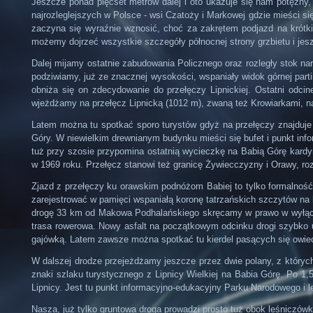
Jeszcze ponad pięćset metrów dalej i oto ukazuje się nam potężny,
najrozleglejszych w Polsce - wsi Czatoży i Markowej gdzie mieści s
zaczyna się wyraźnie wznosić, choć za zakrętem podjazd na krótki
możemy dojrzeć wszystkie szczegóły północnej strony grzbietu i jesz
Dalej mijamy ostatnie zabudowania Policznego oraz rozległy stok na
podziwiamy, już ze znacznej wysokości, wspaniały widok górnej part
obniża się on zdecydowanie do przełęczy Lipnickiej. Ostatni odci
wjeżdżamy na przełęcz Lipnicką (1012 m), zwaną też Krowiarkami, 
Latem można tu spotkać sporo turystów gdyż na przełęczy znajduj
Góry. W niewielkim drewnianym budynku mieści się bufet i punkt in
tuż przy szosie przypomina ostatnią wycieczkę na Babią Górę kardyn
w 1969 roku. Przełęcz stanowi też granicę Żywiecczyzny i Orawy, rozl
Zjazd z przełęczy ku orawskim podnóżom Babiej to tylko formalność
zarejestrować w pamięci wspaniałą koronę tatrzańskich szczytów na
drogę 33 km od Makowa Podhalańskiego skręcamy w prawo w wyłączo
trasa rowerowa. Nowy asfalt na początkowym odcinku drogi szybko u
gajówką. Latem zawsze można spotkać tu kierdel pasących się owiec 
W dalszej drodze przejeżdżamy jeszcze przez dwie polany, z których 
znaki szlaku turystycznego z Lipnicy Wielkiej na Babia Górę. Po 
Lipnicy. Jest tu punkt informacyjno-edukacyjny Parku Narodowego i 
Nasza, już tylko gruntowa droga prowadzi prosto tuż obok leśniczówki.