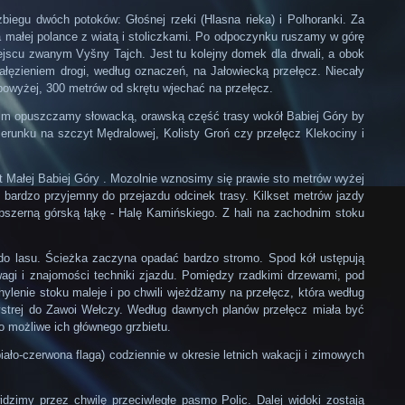
iegu dwóch potoków: Głośnej rzeki (Hlasna rieka) i Polhoranki. Za
małej polance z wiatą i stoliczkami. Po odpoczynku ruszamy w górę
iejscu zwanym Vyšny Tajch. Jest tu kolejny domek dla drwali, a obok
ałęzieniem drogi, według oznaczeń, na Jałowiecką przełęcz. Niecały
powyżej, 300 metrów od skrętu wjechać na przełęcz.
i nim opuszczamy słowacką, orawską część trasy wokół Babiej Góry by
erunku na szczyt Mędralowej, Kolisty Groń czy przełęcz Klekociny i
t Małej Babiej Góry . Mozolnie wznosimy się prawie sto metrów wyżej
ardzo przyjemny do przejazdu odcinek trasy. Kilkset metrów jazdy
szerną górską łąkę - Halę Kamińskiego. Z hali na zachodnim stoku
o lasu. Ścieżka zaczyna opadać bardzo stromo. Spod kół ustępują
wagi i znajomości techniki zjazdu. Pomiędzy rzadkimi drzewami, pod
ylenie stoku maleje i po chwili wjeżdżamy na przełęcz, która według
Bystrej do Zawoi Wełczy. Według dawnych planów przełęcz miała być
o możliwe ich głównego grzbietu.
-czerwona flaga) codziennie w okresie letnich wakacji i zimowych
dzimy przez chwilę przeciwległe pasmo Polic. Dalej widoki zostają