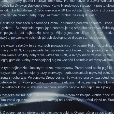
 bardzo stromy grzbiet Królowej Beskidów. Po kilometrze, w Zawoi Widłach 
ię siedziba Dyrekcji Babiogórskiego Parku Narodowego i jedziemy prosto gł
m odcinku łagodnieje. Z tego miejsca – 20 km od startu – widok z drogi n
cze na tyle daleko, żeby objąć wzrokiem grzbiet na całej długości.
rciarski na zboczach Mosornego Gronia . Stromość podjazdu narasta. Droga za
ii grzbietu. Szczególnie imponująco prezentuje się stąd skalna zerwa Sokol
nek podjazdu jest najbardziej stromy. Mijamy jeszcze bijące tuż przy drod
najwyżej położoną w polskich górach dostępną po drodze samochodowej.
e się węzeł szlaków turystycznych prowadzących w pasmo Polic, do Zubrzyc
formacyjny BPN, który prowadzi też sprzedaż widokówek, map, przewodników a
ała Karola Wojtyły odbytą we wrześniu 1978, a ukryty nieco w lesie kamienny
egłej górskiej krainy rozciągającej się na wschód i południe od masywu Babiej
 z tych najbardziej ulubionych przez rowerzystów. Przed nami około pięć ki
 horyzoncie i już hamujemy przy pierwszych zabudowaniach najwyżej położo
ną z ruchu tzw. Południową Drogę Leśną. To właśnie ona okrąża południow
stępuje temu, który położono tu ponad trzydzieści lat wcześniej. Po 2 km
a niekiedy kupić w szałasie wędzone świeżo oscypki lub napić się żętycy.
roztacza się rozległa panorama Orawy. Na przemian kolejne krótkie choć int
1,5 km znaki opuszczają drogę i skręcają na zbocze. Stąd krótki zjazd na 
leśniczówka.
 Z polanki za nią otwierają się ciekawe widoki na Orawę, górną część Lipnicy W