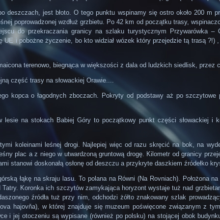
o deszczach, jest błoto. O tego punktu wspinamy się ostro około 200 m pr
śnej poprowadzonej wzdłuż grzbietu. Po 42 km od początku trasy, wspinaczc
jscu do przekraczania granicy na szlaku turystycznym Przywarówka – 
nę UE i pobożne życzenie, bo kto widział wózek który przejedzie tą trasą ?!)
maicona terenowo, biegnąca w większości z dala od ludzkich siedlisk, przez
jną część trasy na słowackiej Orawie....
go kopca o łagodnych zboczach. Pokryty od podstawy aż po szczytowe pi
 lesie na stokach Babiej Góry to początkowy punkt części słowackiej i ko
stymi koleinami leśnej drogi. Najlepiej więc od razu skręcić na bok, na 
leśny plac a z niego w utwardzoną gruntową drogę. Kilometr od granicy prz
i stanowi doskonałą osłonę od deszczu a przykryte daszkiem źródełko kryst
górską łąkę na skraju lasu. To polana na Równi (Na Rovniach). Położona n
 Tatry. Koronka ich szczytów zamykająca horyzont wystaje tuż nad grzbietam
adaszonego źródła tuż przy nim, odchodzi żółto znakowany szlak prowadząc
ova hajovňa), w której znajduje się muzeum poświęcone związanym z tym
wce i jej otoczeniu są wypisane (również po polsku) na stojącej obok budy