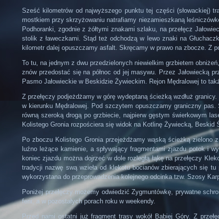
Sześć kilometrów od najwyższego punktu tej części (słowackiej) t
mostkiem przy skrzyżowaniu natrafiamy niezamieszkaną leśniczówkę
Podhoranki, zgodnie z żółtymi znakami szlaku, na przełęcz Jałowiec
stolik z ławeczkami. Stąd też odchodzą w lewo znaki na Głuchaczki
kilometr dalej opuszczamy asfalt. Skręcamy w prawo na zbocze. Z p
To tu, na jednym z dwu przedzielonych niewielkim grzbietem obniżeń
znów przedostać się na północ od jej masywu. Przez Jałowiecką prz
Pasmo Jałowieckie w Beskidzie Żywieckim. Rejon Mędralowej to także
Z przełęczy podjeżdżamy w górę wydeptaną ścieżką wzdłuż granicy. Z
w kierunku Mędralowej. Pod szczytem opuszczamy graniczny pas. S
równą szeroką drogą po grzbiecie, najpierw gęstym świerkowym la
Kolistego Gronia rozpościera się widok na Kotlinę Żywiecką, Beskid Śl
Po zboczu Kolistego Gronia przejeżdżamy wąską ścieżką zielono 
luźno leżące kamienie, a spływający fragmentami zjazdu potok i wy
koniec zjazdu można dojrzeć w dole rozległą łąkę na przełęczy Klek
tradycji nazwę swą wzieła od klekotu bocianów zbierających się t
wykorzystana do przeprowadzenia kolejnego odcinka tzw. Szosy Karpack
Poniżej przełęczy możemy odwiedzić Zygmuntówkę, prywatne schron
ferii, a w pozostałych porach roku w weekendy.
Przed nami ostatni już fragment trasy wokół Babiej Góry. Z przeł