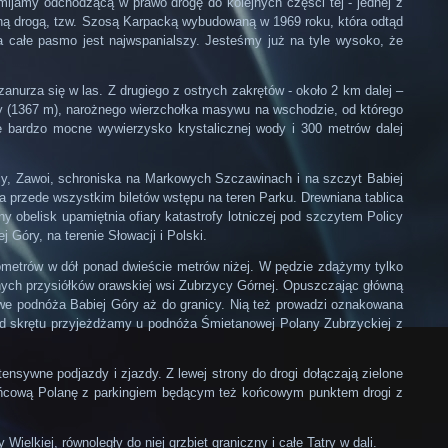
mijamy odchodzącą w prawo drogę do kolejnych części tej - jednej z
ówną drogą, tzw. Szosą Karpacką wybudowaną w 1969 roku, która odtąd
a całe pasmo jest najwspanialszy. Jesteśmy już na tyle wysoko, że
nurza się w las. Z drugiego z ostrych zakrętów - około 2 km dalej –
icy (1367 m), narożnego wierzchołka masywu na wschodzie, od którego
ze bardzo mocne wywierzysko krystalicznej wody i 300 metrów dalej
y, Zawoi, schroniska na Markowych Szczawinach i na szczyt Babiej
 przede wszystkim biletów wstępu na teren Parku. Drewniana tablica
 obelisk upamiętnia ofiary katastrofy lotniczej pod szczytem Policy
 Góry, na terenie Słowacji i Polski.
lometrów w dół ponad dwieście metrów niżej. W pędzie zdążymy tylko
nych przysiółków orawskiej wsi Zubrzycy Górnej. Opuszczając główną
e podnóża Babiej Góry aż do granicy. Nią też prowadzi oznakowana
 od skrętu przyjeżdżamy u podnóża Śmietanowej Polany Zubrzyckiej z
ensywne podjazdy i zjazdy. Z lewej strony do drogi dołączają zielone
Stańcową Polanę z parkingiem będącym też końcowym punktem drogi z
ielkiej, równoległy do niej grzbiet graniczny i całe Tatry w dali.